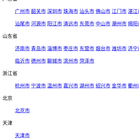
广州市
韶关市
深圳市
珠海市
汕头市
佛山市
江门市
湛江
汕尾市
河源市
阳江市
清远市
东莞市
中山市
潮州市
揭阳
山东省
济南市
青岛市
淄博市
枣庄市
东营市
烟台市
潍坊市
济宁
临沂市
德州市
聊城市
滨州市
菏泽市
浙江省
杭州市
宁波市
温州市
嘉兴市
湖州市
绍兴市
金华市
衢州
北京
北京市
天津
天津市