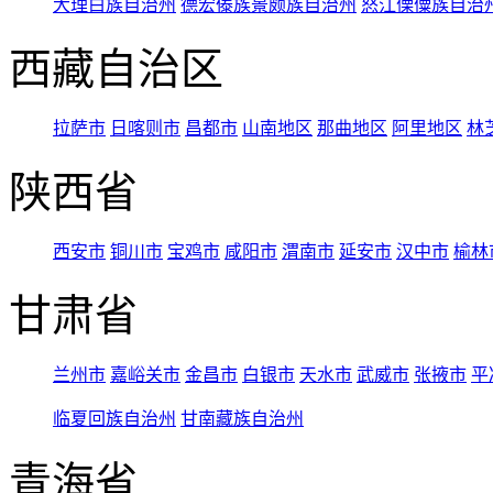
大理白族自治州
德宏傣族景颇族自治州
怒江傈僳族自治
西藏自治区
拉萨市
日喀则市
昌都市
山南地区
那曲地区
阿里地区
林
陕西省
西安市
铜川市
宝鸡市
咸阳市
渭南市
延安市
汉中市
榆林
甘肃省
兰州市
嘉峪关市
金昌市
白银市
天水市
武威市
张掖市
平
临夏回族自治州
甘南藏族自治州
青海省