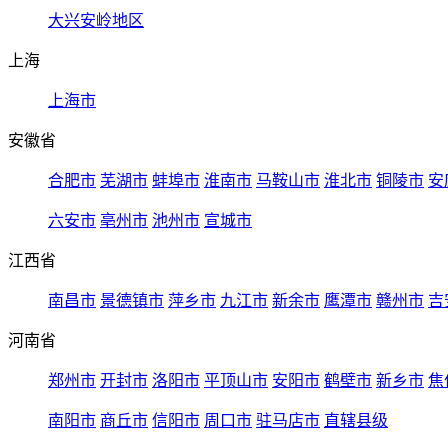
大兴安岭地区
上海
上海市
安徽省
合肥市
芜湖市
蚌埠市
淮南市
马鞍山市
淮北市
铜陵市
安
六安市
亳州市
池州市
宣城市
江西省
南昌市
景德镇市
萍乡市
九江市
新余市
鹰潭市
赣州市
吉
河南省
郑州市
开封市
洛阳市
平顶山市
安阳市
鹤壁市
新乡市
焦
南阳市
商丘市
信阳市
周口市
驻马店市
直辖县级