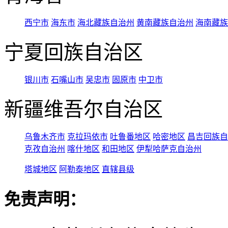
西宁市
海东市
海北藏族自治州
黄南藏族自治州
海南藏族
宁夏回族自治区
银川市
石嘴山市
吴忠市
固原市
中卫市
新疆维吾尔自治区
乌鲁木齐市
克拉玛依市
吐鲁番地区
哈密地区
昌吉回族自
克孜自治州
喀什地区
和田地区
伊犁哈萨克自治州
塔城地区
阿勒泰地区
直辖县级
免责声明：