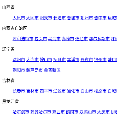
山西省
太原市
大同市
阳泉市
长治市
晋城市
朔州市
晋中市
运城
内蒙古自治区
呼和浩特市
包头市
乌海市
赤峰市
通辽市
鄂尔多斯市
呼
辽宁省
沈阳市
大连市
鞍山市
抚顺市
本溪市
丹东市
锦州市
营口
朝阳市
葫芦岛市
金普新区
吉林省
长春市
吉林市
四平市
辽源市
通化市
白山市
松原市
白城
黑龙江省
哈尔滨市
齐齐哈尔市
鸡西市
鹤岗市
双鸭山市
大庆市
伊