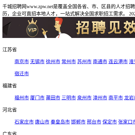
千城招聘网www.zpw.net是覆盖全国各省、市、区县的人
历，企业可直招本地人才，一站式解决全国求职招工需求。 2026
江苏省
南京市
无锡市
徐州市
常州市
苏州市
南通市
连云港市
淮
宿迁市
福建省
福州市
厦门市
莆田市
三明市
泉州市
漳州市
南平市
龙岩
河北省
石家庄市
唐山市
秦皇岛市
邯郸市
邢台市
保定市
张家口
广东省