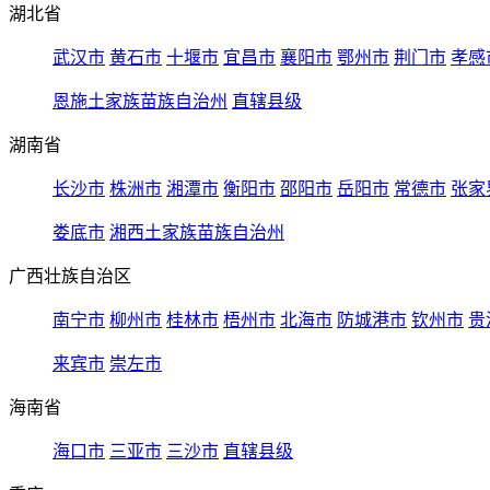
湖北省
武汉市
黄石市
十堰市
宜昌市
襄阳市
鄂州市
荆门市
孝感
恩施土家族苗族自治州
直辖县级
湖南省
长沙市
株洲市
湘潭市
衡阳市
邵阳市
岳阳市
常德市
张家
娄底市
湘西土家族苗族自治州
广西壮族自治区
南宁市
柳州市
桂林市
梧州市
北海市
防城港市
钦州市
贵
来宾市
崇左市
海南省
海口市
三亚市
三沙市
直辖县级