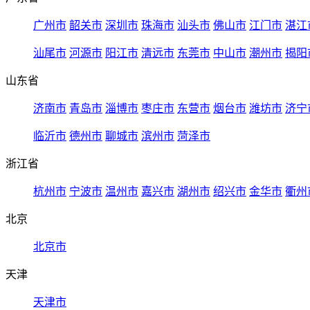
广州市
韶关市
深圳市
珠海市
汕头市
佛山市
江门市
湛江
汕尾市
河源市
阳江市
清远市
东莞市
中山市
潮州市
揭阳
山东省
济南市
青岛市
淄博市
枣庄市
东营市
烟台市
潍坊市
济宁
临沂市
德州市
聊城市
滨州市
菏泽市
浙江省
杭州市
宁波市
温州市
嘉兴市
湖州市
绍兴市
金华市
衢州
北京
北京市
天津
天津市