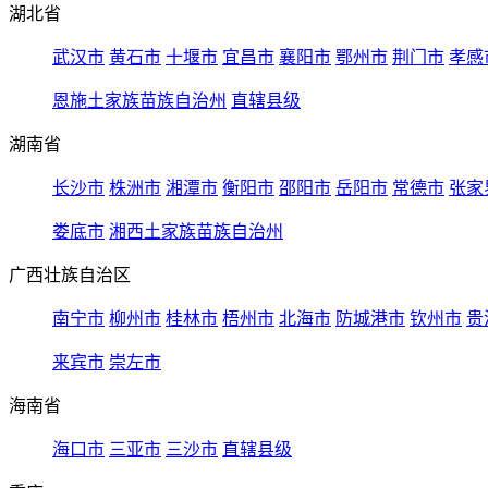
湖北省
武汉市
黄石市
十堰市
宜昌市
襄阳市
鄂州市
荆门市
孝感
恩施土家族苗族自治州
直辖县级
湖南省
长沙市
株洲市
湘潭市
衡阳市
邵阳市
岳阳市
常德市
张家
娄底市
湘西土家族苗族自治州
广西壮族自治区
南宁市
柳州市
桂林市
梧州市
北海市
防城港市
钦州市
贵
来宾市
崇左市
海南省
海口市
三亚市
三沙市
直辖县级