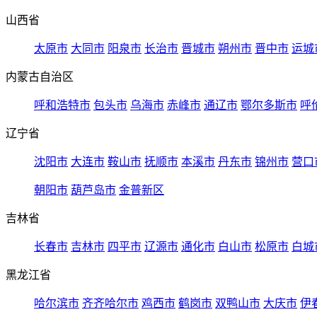
山西省
太原市
大同市
阳泉市
长治市
晋城市
朔州市
晋中市
运城
内蒙古自治区
呼和浩特市
包头市
乌海市
赤峰市
通辽市
鄂尔多斯市
呼
辽宁省
沈阳市
大连市
鞍山市
抚顺市
本溪市
丹东市
锦州市
营口
朝阳市
葫芦岛市
金普新区
吉林省
长春市
吉林市
四平市
辽源市
通化市
白山市
松原市
白城
黑龙江省
哈尔滨市
齐齐哈尔市
鸡西市
鹤岗市
双鸭山市
大庆市
伊