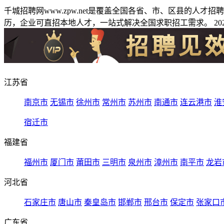
千城招聘网www.zpw.net是覆盖全国各省、市、区县的人
历，企业可直招本地人才，一站式解决全国求职招工需求。 2026
江苏省
南京市
无锡市
徐州市
常州市
苏州市
南通市
连云港市
淮
宿迁市
福建省
福州市
厦门市
莆田市
三明市
泉州市
漳州市
南平市
龙岩
河北省
石家庄市
唐山市
秦皇岛市
邯郸市
邢台市
保定市
张家口
广东省