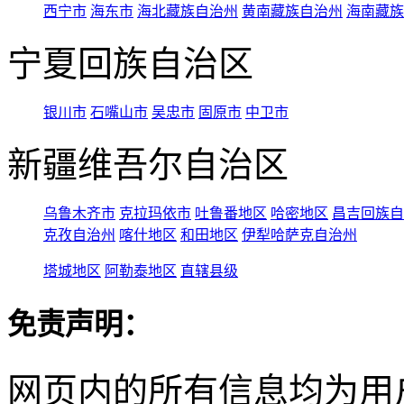
西宁市
海东市
海北藏族自治州
黄南藏族自治州
海南藏族
宁夏回族自治区
银川市
石嘴山市
吴忠市
固原市
中卫市
新疆维吾尔自治区
乌鲁木齐市
克拉玛依市
吐鲁番地区
哈密地区
昌吉回族自
克孜自治州
喀什地区
和田地区
伊犁哈萨克自治州
塔城地区
阿勒泰地区
直辖县级
免责声明：
网页内的所有信息均为用