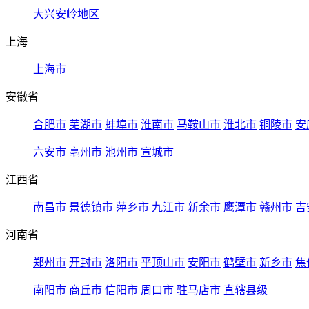
大兴安岭地区
上海
上海市
安徽省
合肥市
芜湖市
蚌埠市
淮南市
马鞍山市
淮北市
铜陵市
安
六安市
亳州市
池州市
宣城市
江西省
南昌市
景德镇市
萍乡市
九江市
新余市
鹰潭市
赣州市
吉
河南省
郑州市
开封市
洛阳市
平顶山市
安阳市
鹤壁市
新乡市
焦
南阳市
商丘市
信阳市
周口市
驻马店市
直辖县级