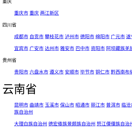
重庆
重庆市
重庆
两江新区
四川省
成都市
自贡市
攀枝花市
泸州市
德阳市
绵阳市
广元市
遂
宜宾市
广安市
达州市
雅安市
巴中市
资阳市
阿坝藏族羌
贵州省
贵阳市
六盘水市
遵义市
安顺市
毕节市
铜仁市
黔西南布
云南省
昆明市
曲靖市
玉溪市
保山市
昭通市
丽江市
普洱市
临沧
族自治州
大理白族自治州
德宏傣族景颇族自治州
怒江傈僳族自治