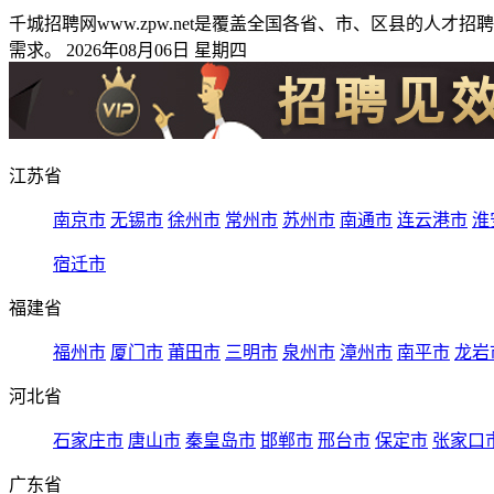
千城招聘网www.zpw.net是覆盖全国各省、市、区县的
需求。 2026年08月06日 星期四
江苏省
南京市
无锡市
徐州市
常州市
苏州市
南通市
连云港市
淮
宿迁市
福建省
福州市
厦门市
莆田市
三明市
泉州市
漳州市
南平市
龙岩
河北省
石家庄市
唐山市
秦皇岛市
邯郸市
邢台市
保定市
张家口
广东省