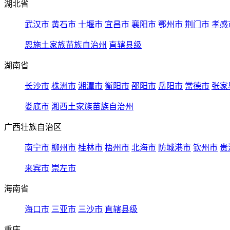
湖北省
武汉市
黄石市
十堰市
宜昌市
襄阳市
鄂州市
荆门市
孝感
恩施土家族苗族自治州
直辖县级
湖南省
长沙市
株洲市
湘潭市
衡阳市
邵阳市
岳阳市
常德市
张家
娄底市
湘西土家族苗族自治州
广西壮族自治区
南宁市
柳州市
桂林市
梧州市
北海市
防城港市
钦州市
贵
来宾市
崇左市
海南省
海口市
三亚市
三沙市
直辖县级
重庆