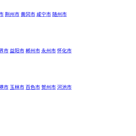
市
荆州市
黄冈市
咸宁市
随州市
界市
益阳市
郴州市
永州市
怀化市
港市
玉林市
百色市
贺州市
河池市