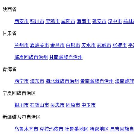
陕西省
西安市
铜川市
宝鸡市
咸阳市
渭南市
延安市
汉中市
榆林
甘肃省
兰州市
嘉峪关市
金昌市
白银市
天水市
武威市
张掖市
平
临夏回族自治州
甘南藏族自治州
青海省
西宁市
海东市
海北藏族自治州
黄南藏族自治州
海南藏族
宁夏回族自治区
银川市
石嘴山市
吴忠市
固原市
中卫市
新疆维吾尔自治区
乌鲁木齐市
克拉玛依市
吐鲁番地区
哈密地区
昌吉回族自