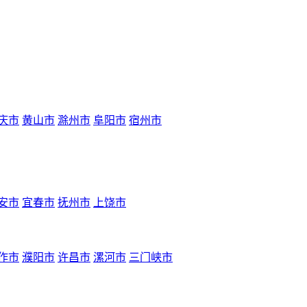
庆市
黄山市
滁州市
阜阳市
宿州市
安市
宜春市
抚州市
上饶市
作市
濮阳市
许昌市
漯河市
三门峡市