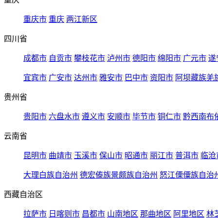
重庆市
重庆
两江新区
四川省
成都市
自贡市
攀枝花市
泸州市
德阳市
绵阳市
广元市
遂
宜宾市
广安市
达州市
雅安市
巴中市
资阳市
阿坝藏族羌
贵州省
贵阳市
六盘水市
遵义市
安顺市
毕节市
铜仁市
黔西南布
云南省
昆明市
曲靖市
玉溪市
保山市
昭通市
丽江市
普洱市
临沧
大理白族自治州
德宏傣族景颇族自治州
怒江傈僳族自治
西藏自治区
拉萨市
日喀则市
昌都市
山南地区
那曲地区
阿里地区
林