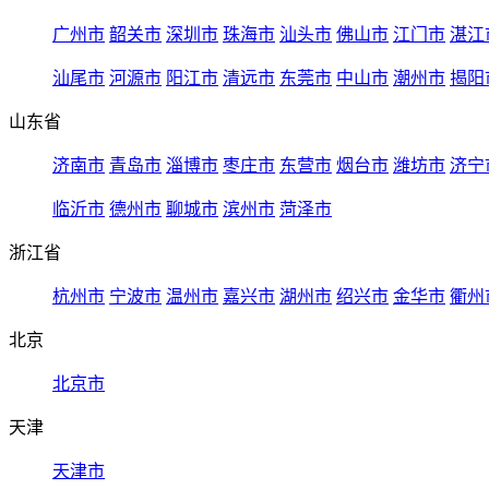
广州市
韶关市
深圳市
珠海市
汕头市
佛山市
江门市
湛江
汕尾市
河源市
阳江市
清远市
东莞市
中山市
潮州市
揭阳
山东省
济南市
青岛市
淄博市
枣庄市
东营市
烟台市
潍坊市
济宁
临沂市
德州市
聊城市
滨州市
菏泽市
浙江省
杭州市
宁波市
温州市
嘉兴市
湖州市
绍兴市
金华市
衢州
北京
北京市
天津
天津市