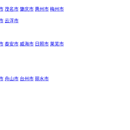
市
茂名市
肇庆市
惠州市
梅州市
市
云浮市
市
泰安市
威海市
日照市
莱芜市
市
舟山市
台州市
丽水市