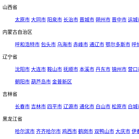
山西省
太原市
大同市
阳泉市
长治市
晋城市
朔州市
晋中市
运城
内蒙古自治区
呼和浩特市
包头市
乌海市
赤峰市
通辽市
鄂尔多斯市
呼
辽宁省
沈阳市
大连市
鞍山市
抚顺市
本溪市
丹东市
锦州市
营口
朝阳市
葫芦岛市
金普新区
吉林省
长春市
吉林市
四平市
辽源市
通化市
白山市
松原市
白城
黑龙江省
哈尔滨市
齐齐哈尔市
鸡西市
鹤岗市
双鸭山市
大庆市
伊