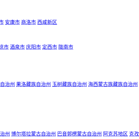
市
安康市
商洛市
西咸新区
凉市
酒泉市
庆阳市
定西市
陇南市
自治州
果洛藏族自治州
玉树藏族自治州
海西蒙古族藏族自治州
治州
博尔塔拉蒙古自治州
巴音郭楞蒙古自治州
阿克苏地区
克孜