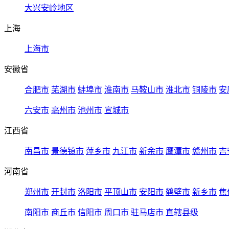
大兴安岭地区
上海
上海市
安徽省
合肥市
芜湖市
蚌埠市
淮南市
马鞍山市
淮北市
铜陵市
安
六安市
亳州市
池州市
宣城市
江西省
南昌市
景德镇市
萍乡市
九江市
新余市
鹰潭市
赣州市
吉
河南省
郑州市
开封市
洛阳市
平顶山市
安阳市
鹤壁市
新乡市
焦
南阳市
商丘市
信阳市
周口市
驻马店市
直辖县级