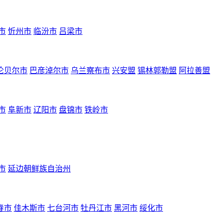
市
忻州市
临汾市
吕梁市
伦贝尔市
巴彦淖尔市
乌兰察布市
兴安盟
锡林郭勒盟
阿拉善盟
市
阜新市
辽阳市
盘锦市
铁岭市
市
延边朝鲜族自治州
春市
佳木斯市
七台河市
牡丹江市
黑河市
绥化市