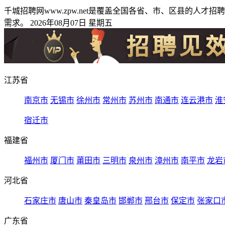
千城招聘网www.zpw.net是覆盖全国各省、市、区县的
需求。 2026年08月07日 星期五
江苏省
南京市
无锡市
徐州市
常州市
苏州市
南通市
连云港市
淮
宿迁市
福建省
福州市
厦门市
莆田市
三明市
泉州市
漳州市
南平市
龙岩
河北省
石家庄市
唐山市
秦皇岛市
邯郸市
邢台市
保定市
张家口
广东省