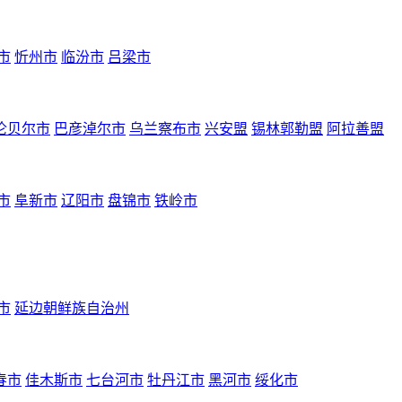
市
忻州市
临汾市
吕梁市
伦贝尔市
巴彦淖尔市
乌兰察布市
兴安盟
锡林郭勒盟
阿拉善盟
市
阜新市
辽阳市
盘锦市
铁岭市
市
延边朝鲜族自治州
春市
佳木斯市
七台河市
牡丹江市
黑河市
绥化市