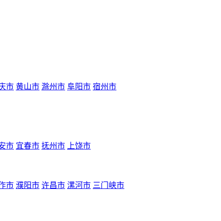
庆市
黄山市
滁州市
阜阳市
宿州市
安市
宜春市
抚州市
上饶市
作市
濮阳市
许昌市
漯河市
三门峡市