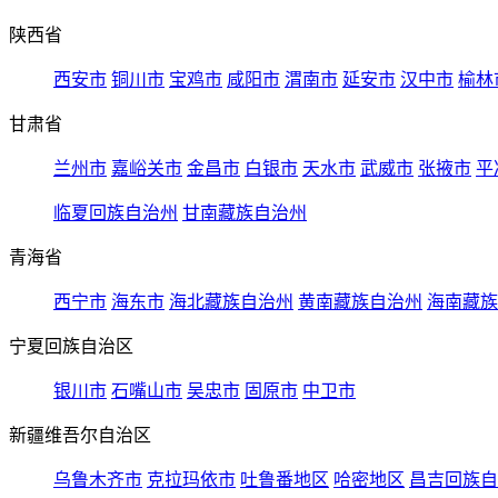
陕西省
西安市
铜川市
宝鸡市
咸阳市
渭南市
延安市
汉中市
榆林
甘肃省
兰州市
嘉峪关市
金昌市
白银市
天水市
武威市
张掖市
平
临夏回族自治州
甘南藏族自治州
青海省
西宁市
海东市
海北藏族自治州
黄南藏族自治州
海南藏族
宁夏回族自治区
银川市
石嘴山市
吴忠市
固原市
中卫市
新疆维吾尔自治区
乌鲁木齐市
克拉玛依市
吐鲁番地区
哈密地区
昌吉回族自