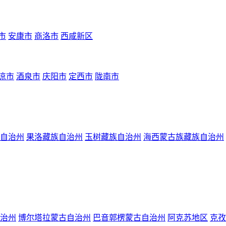
市
安康市
商洛市
西咸新区
凉市
酒泉市
庆阳市
定西市
陇南市
自治州
果洛藏族自治州
玉树藏族自治州
海西蒙古族藏族自治州
治州
博尔塔拉蒙古自治州
巴音郭楞蒙古自治州
阿克苏地区
克孜