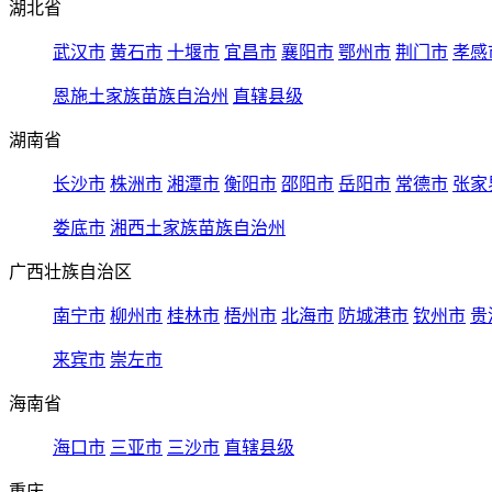
湖北省
武汉市
黄石市
十堰市
宜昌市
襄阳市
鄂州市
荆门市
孝感
恩施土家族苗族自治州
直辖县级
湖南省
长沙市
株洲市
湘潭市
衡阳市
邵阳市
岳阳市
常德市
张家
娄底市
湘西土家族苗族自治州
广西壮族自治区
南宁市
柳州市
桂林市
梧州市
北海市
防城港市
钦州市
贵
来宾市
崇左市
海南省
海口市
三亚市
三沙市
直辖县级
重庆