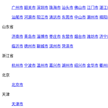
广州市
韶关市
深圳市
珠海市
汕头市
佛山市
江门市
湛江
汕尾市
河源市
阳江市
清远市
东莞市
中山市
潮州市
揭阳
山东省
济南市
青岛市
淄博市
枣庄市
东营市
烟台市
潍坊市
济宁
临沂市
德州市
聊城市
滨州市
菏泽市
浙江省
杭州市
宁波市
温州市
嘉兴市
湖州市
绍兴市
金华市
衢州
北京
北京市
天津
天津市