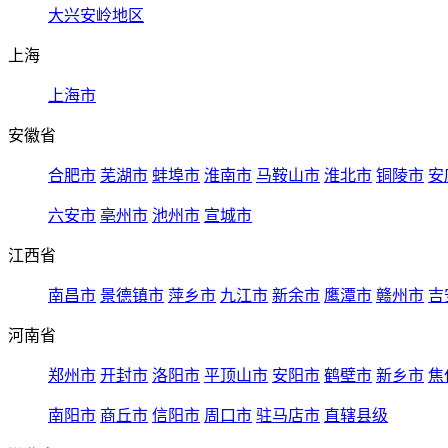
大兴安岭地区
上海
上海市
安徽省
合肥市
芜湖市
蚌埠市
淮南市
马鞍山市
淮北市
铜陵市
安
六安市
亳州市
池州市
宣城市
江西省
南昌市
景德镇市
萍乡市
九江市
新余市
鹰潭市
赣州市
吉
河南省
郑州市
开封市
洛阳市
平顶山市
安阳市
鹤壁市
新乡市
焦
南阳市
商丘市
信阳市
周口市
驻马店市
直辖县级