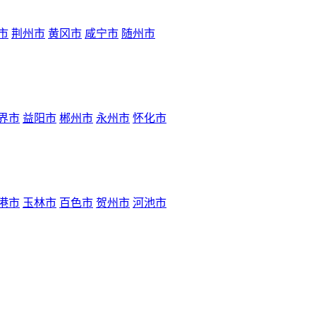
市
荆州市
黄冈市
咸宁市
随州市
界市
益阳市
郴州市
永州市
怀化市
港市
玉林市
百色市
贺州市
河池市