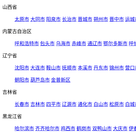
山西省
太原市
大同市
阳泉市
长治市
晋城市
朔州市
晋中市
运城
内蒙古自治区
呼和浩特市
包头市
乌海市
赤峰市
通辽市
鄂尔多斯市
呼
辽宁省
沈阳市
大连市
鞍山市
抚顺市
本溪市
丹东市
锦州市
营口
朝阳市
葫芦岛市
金普新区
吉林省
长春市
吉林市
四平市
辽源市
通化市
白山市
松原市
白城
黑龙江省
哈尔滨市
齐齐哈尔市
鸡西市
鹤岗市
双鸭山市
大庆市
伊