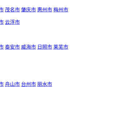
市
茂名市
肇庆市
惠州市
梅州市
市
云浮市
市
泰安市
威海市
日照市
莱芜市
市
舟山市
台州市
丽水市