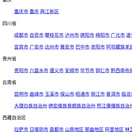
重庆市
重庆
两江新区
四川省
成都市
自贡市
攀枝花市
泸州市
德阳市
绵阳市
广元市
遂
宜宾市
广安市
达州市
雅安市
巴中市
资阳市
阿坝藏族羌
贵州省
贵阳市
六盘水市
遵义市
安顺市
毕节市
铜仁市
黔西南布
云南省
昆明市
曲靖市
玉溪市
保山市
昭通市
丽江市
普洱市
临沧
大理白族自治州
德宏傣族景颇族自治州
怒江傈僳族自治
西藏自治区
拉萨市
日喀则市
昌都市
山南地区
那曲地区
阿里地区
林