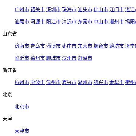
广州市
韶关市
深圳市
珠海市
汕头市
佛山市
江门市
湛江
汕尾市
河源市
阳江市
清远市
东莞市
中山市
潮州市
揭阳
山东省
济南市
青岛市
淄博市
枣庄市
东营市
烟台市
潍坊市
济宁
临沂市
德州市
聊城市
滨州市
菏泽市
浙江省
杭州市
宁波市
温州市
嘉兴市
湖州市
绍兴市
金华市
衢州
北京
北京市
天津
天津市