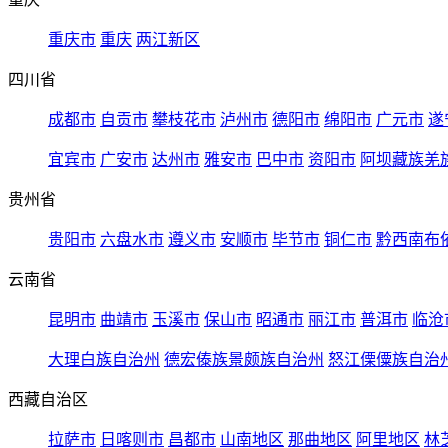
重庆市
重庆
两江新区
四川省
成都市
自贡市
攀枝花市
泸州市
德阳市
绵阳市
广元市
遂
宜宾市
广安市
达州市
雅安市
巴中市
资阳市
阿坝藏族羌
贵州省
贵阳市
六盘水市
遵义市
安顺市
毕节市
铜仁市
黔西南布
云南省
昆明市
曲靖市
玉溪市
保山市
昭通市
丽江市
普洱市
临沧
大理白族自治州
德宏傣族景颇族自治州
怒江傈僳族自治
西藏自治区
拉萨市
日喀则市
昌都市
山南地区
那曲地区
阿里地区
林