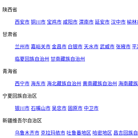
陕西省
西安市
铜川市
宝鸡市
咸阳市
渭南市
延安市
汉中市
榆林
甘肃省
兰州市
嘉峪关市
金昌市
白银市
天水市
武威市
张掖市
平
临夏回族自治州
甘南藏族自治州
青海省
西宁市
海东市
海北藏族自治州
黄南藏族自治州
海南藏族
宁夏回族自治区
银川市
石嘴山市
吴忠市
固原市
中卫市
新疆维吾尔自治区
乌鲁木齐市
克拉玛依市
吐鲁番地区
哈密地区
昌吉回族自