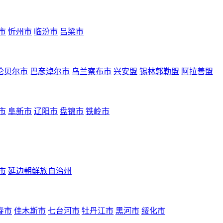
市
忻州市
临汾市
吕梁市
伦贝尔市
巴彦淖尔市
乌兰察布市
兴安盟
锡林郭勒盟
阿拉善盟
市
阜新市
辽阳市
盘锦市
铁岭市
市
延边朝鲜族自治州
春市
佳木斯市
七台河市
牡丹江市
黑河市
绥化市