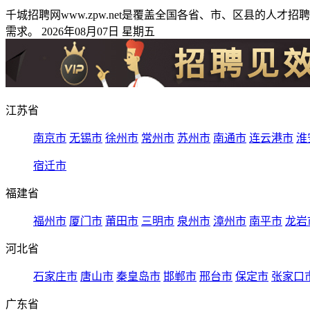
千城招聘网www.zpw.net是覆盖全国各省、市、区县的
需求。 2026年08月07日 星期五
江苏省
南京市
无锡市
徐州市
常州市
苏州市
南通市
连云港市
淮
宿迁市
福建省
福州市
厦门市
莆田市
三明市
泉州市
漳州市
南平市
龙岩
河北省
石家庄市
唐山市
秦皇岛市
邯郸市
邢台市
保定市
张家口
广东省