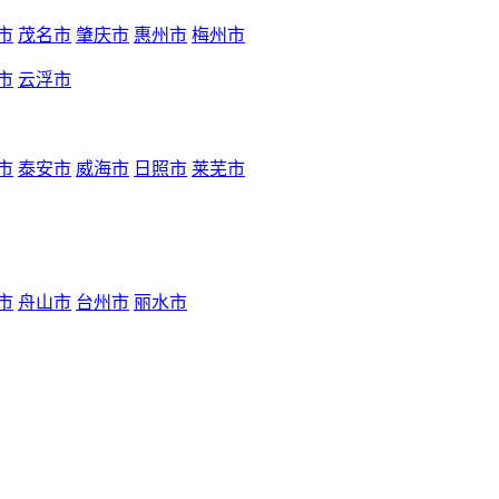
市
茂名市
肇庆市
惠州市
梅州市
市
云浮市
市
泰安市
威海市
日照市
莱芜市
市
舟山市
台州市
丽水市