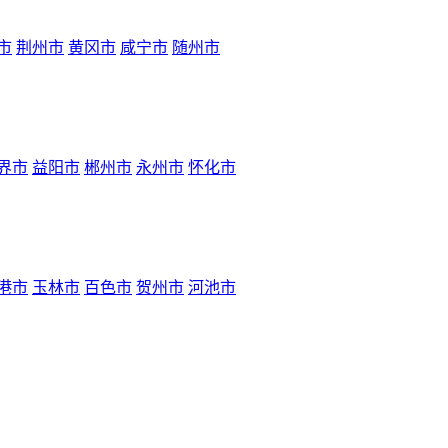
市
荆州市
黄冈市
咸宁市
随州市
界市
益阳市
郴州市
永州市
怀化市
港市
玉林市
百色市
贺州市
河池市