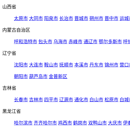
山西省
太原市
大同市
阳泉市
长治市
晋城市
朔州市
晋中市
运城
内蒙古自治区
呼和浩特市
包头市
乌海市
赤峰市
通辽市
鄂尔多斯市
呼
辽宁省
沈阳市
大连市
鞍山市
抚顺市
本溪市
丹东市
锦州市
营口
朝阳市
葫芦岛市
金普新区
吉林省
长春市
吉林市
四平市
辽源市
通化市
白山市
松原市
白城
黑龙江省
哈尔滨市
齐齐哈尔市
鸡西市
鹤岗市
双鸭山市
大庆市
伊