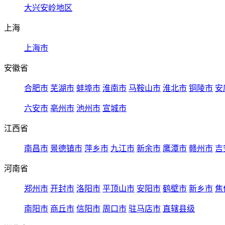
大兴安岭地区
上海
上海市
安徽省
合肥市
芜湖市
蚌埠市
淮南市
马鞍山市
淮北市
铜陵市
安
六安市
亳州市
池州市
宣城市
江西省
南昌市
景德镇市
萍乡市
九江市
新余市
鹰潭市
赣州市
吉
河南省
郑州市
开封市
洛阳市
平顶山市
安阳市
鹤壁市
新乡市
焦
南阳市
商丘市
信阳市
周口市
驻马店市
直辖县级