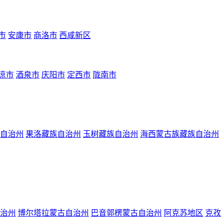
市
安康市
商洛市
西咸新区
凉市
酒泉市
庆阳市
定西市
陇南市
自治州
果洛藏族自治州
玉树藏族自治州
海西蒙古族藏族自治州
治州
博尔塔拉蒙古自治州
巴音郭楞蒙古自治州
阿克苏地区
克孜