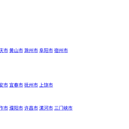
庆市
黄山市
滁州市
阜阳市
宿州市
安市
宜春市
抚州市
上饶市
作市
濮阳市
许昌市
漯河市
三门峡市