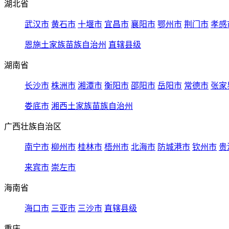
湖北省
武汉市
黄石市
十堰市
宜昌市
襄阳市
鄂州市
荆门市
孝感
恩施土家族苗族自治州
直辖县级
湖南省
长沙市
株洲市
湘潭市
衡阳市
邵阳市
岳阳市
常德市
张家
娄底市
湘西土家族苗族自治州
广西壮族自治区
南宁市
柳州市
桂林市
梧州市
北海市
防城港市
钦州市
贵
来宾市
崇左市
海南省
海口市
三亚市
三沙市
直辖县级
重庆