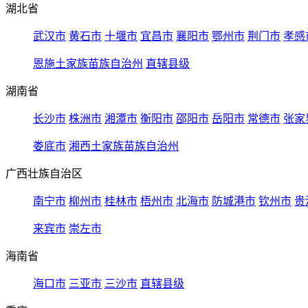
湖北省
武汉市
黄石市
十堰市
宜昌市
襄阳市
鄂州市
荆门市
孝感
恩施土家族苗族自治州
直辖县级
湖南省
长沙市
株洲市
湘潭市
衡阳市
邵阳市
岳阳市
常德市
张家
娄底市
湘西土家族苗族自治州
广西壮族自治区
南宁市
柳州市
桂林市
梧州市
北海市
防城港市
钦州市
贵
来宾市
崇左市
海南省
海口市
三亚市
三沙市
直辖县级