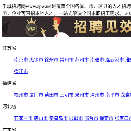
千城招聘网www.zpw.net是覆盖全国各省、市、区县的人
历，企业可直招本地人才，一站式解决全国求职招工需求。 2026
江苏省
南京市
无锡市
徐州市
常州市
苏州市
南通市
连云港市
淮
宿迁市
福建省
福州市
厦门市
莆田市
三明市
泉州市
漳州市
南平市
龙岩
河北省
石家庄市
唐山市
秦皇岛市
邯郸市
邢台市
保定市
张家口
广东省