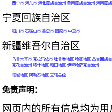
西宁市
海东市
海北藏族自治州
黄南藏族自治州
海南藏族
宁夏回族自治区
银川市
石嘴山市
吴忠市
固原市
中卫市
新疆维吾尔自治区
乌鲁木齐市
克拉玛依市
吐鲁番地区
哈密地区
昌吉回族自
克孜自治州
喀什地区
和田地区
伊犁哈萨克自治州
塔城地区
阿勒泰地区
直辖县级
免责声明：
网页内的所有信息均为用