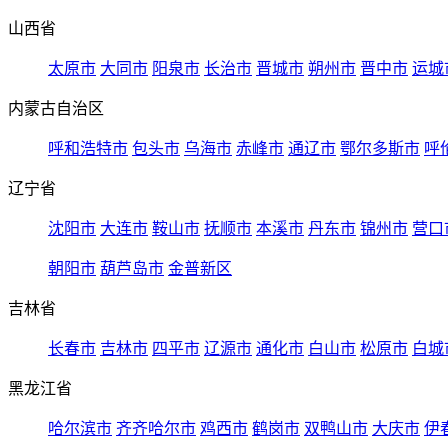
山西省
太原市
大同市
阳泉市
长治市
晋城市
朔州市
晋中市
运城
内蒙古自治区
呼和浩特市
包头市
乌海市
赤峰市
通辽市
鄂尔多斯市
呼
辽宁省
沈阳市
大连市
鞍山市
抚顺市
本溪市
丹东市
锦州市
营口
朝阳市
葫芦岛市
金普新区
吉林省
长春市
吉林市
四平市
辽源市
通化市
白山市
松原市
白城
黑龙江省
哈尔滨市
齐齐哈尔市
鸡西市
鹤岗市
双鸭山市
大庆市
伊