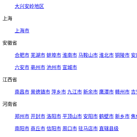
大兴安岭地区
上海
上海市
安徽省
合肥市
芜湖市
蚌埠市
淮南市
马鞍山市
淮北市
铜陵市
安
六安市
亳州市
池州市
宣城市
江西省
南昌市
景德镇市
萍乡市
九江市
新余市
鹰潭市
赣州市
吉
河南省
郑州市
开封市
洛阳市
平顶山市
安阳市
鹤壁市
新乡市
焦
南阳市
商丘市
信阳市
周口市
驻马店市
直辖县级