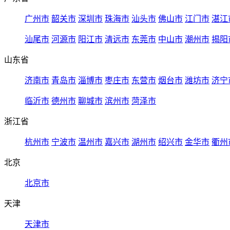
广州市
韶关市
深圳市
珠海市
汕头市
佛山市
江门市
湛江
汕尾市
河源市
阳江市
清远市
东莞市
中山市
潮州市
揭阳
山东省
济南市
青岛市
淄博市
枣庄市
东营市
烟台市
潍坊市
济宁
临沂市
德州市
聊城市
滨州市
菏泽市
浙江省
杭州市
宁波市
温州市
嘉兴市
湖州市
绍兴市
金华市
衢州
北京
北京市
天津
天津市