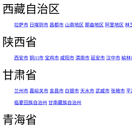
西藏自治区
拉萨市
日喀则市
昌都市
山南地区
那曲地区
阿里地区
林
陕西省
西安市
铜川市
宝鸡市
咸阳市
渭南市
延安市
汉中市
榆林
甘肃省
兰州市
嘉峪关市
金昌市
白银市
天水市
武威市
张掖市
平
临夏回族自治州
甘南藏族自治州
青海省