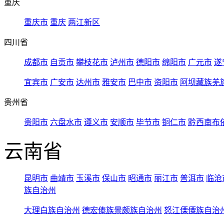
重庆
重庆市
重庆
两江新区
四川省
成都市
自贡市
攀枝花市
泸州市
德阳市
绵阳市
广元市
遂
宜宾市
广安市
达州市
雅安市
巴中市
资阳市
阿坝藏族羌
贵州省
贵阳市
六盘水市
遵义市
安顺市
毕节市
铜仁市
黔西南布
云南省
昆明市
曲靖市
玉溪市
保山市
昭通市
丽江市
普洱市
临沧
族自治州
大理白族自治州
德宏傣族景颇族自治州
怒江傈僳族自治