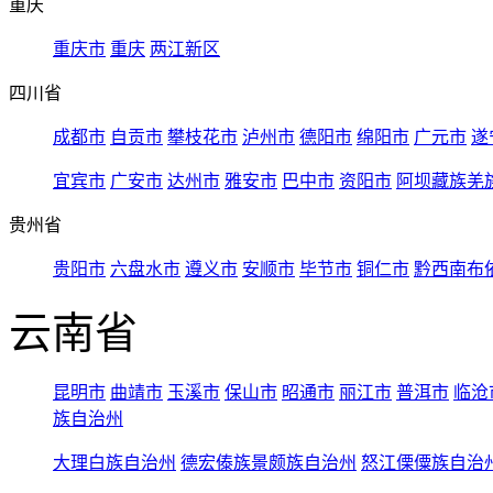
重庆
重庆市
重庆
两江新区
四川省
成都市
自贡市
攀枝花市
泸州市
德阳市
绵阳市
广元市
遂
宜宾市
广安市
达州市
雅安市
巴中市
资阳市
阿坝藏族羌
贵州省
贵阳市
六盘水市
遵义市
安顺市
毕节市
铜仁市
黔西南布
云南省
昆明市
曲靖市
玉溪市
保山市
昭通市
丽江市
普洱市
临沧
族自治州
大理白族自治州
德宏傣族景颇族自治州
怒江傈僳族自治