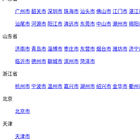
广州市
韶关市
深圳市
珠海市
汕头市
佛山市
江门市
湛江
汕尾市
河源市
阳江市
清远市
东莞市
中山市
潮州市
揭阳
山东省
济南市
青岛市
淄博市
枣庄市
东营市
烟台市
潍坊市
济宁
临沂市
德州市
聊城市
滨州市
菏泽市
浙江省
杭州市
宁波市
温州市
嘉兴市
湖州市
绍兴市
金华市
衢州
北京
北京市
天津
天津市