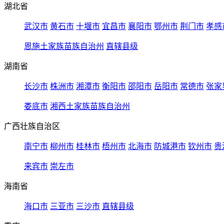
湖北省
武汉市
黄石市
十堰市
宜昌市
襄阳市
鄂州市
荆门市
孝感
恩施土家族苗族自治州
直辖县级
湖南省
长沙市
株洲市
湘潭市
衡阳市
邵阳市
岳阳市
常德市
张家
娄底市
湘西土家族苗族自治州
广西壮族自治区
南宁市
柳州市
桂林市
梧州市
北海市
防城港市
钦州市
贵
来宾市
崇左市
海南省
海口市
三亚市
三沙市
直辖县级