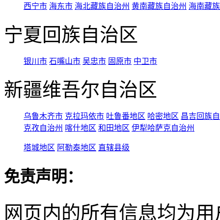
西宁市
海东市
海北藏族自治州
黄南藏族自治州
海南藏族
宁夏回族自治区
银川市
石嘴山市
吴忠市
固原市
中卫市
新疆维吾尔自治区
乌鲁木齐市
克拉玛依市
吐鲁番地区
哈密地区
昌吉回族自
克孜自治州
喀什地区
和田地区
伊犁哈萨克自治州
塔城地区
阿勒泰地区
直辖县级
免责声明：
网页内的所有信息均为用