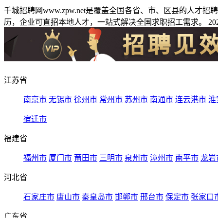
千城招聘网www.zpw.net是覆盖全国各省、市、区县的人
历，企业可直招本地人才，一站式解决全国求职招工需求。 2026
江苏省
南京市
无锡市
徐州市
常州市
苏州市
南通市
连云港市
淮
宿迁市
福建省
福州市
厦门市
莆田市
三明市
泉州市
漳州市
南平市
龙岩
河北省
石家庄市
唐山市
秦皇岛市
邯郸市
邢台市
保定市
张家口
广东省