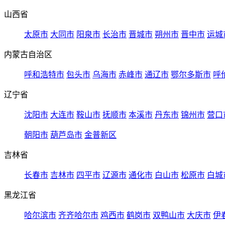
山西省
太原市
大同市
阳泉市
长治市
晋城市
朔州市
晋中市
运城
内蒙古自治区
呼和浩特市
包头市
乌海市
赤峰市
通辽市
鄂尔多斯市
呼
辽宁省
沈阳市
大连市
鞍山市
抚顺市
本溪市
丹东市
锦州市
营口
朝阳市
葫芦岛市
金普新区
吉林省
长春市
吉林市
四平市
辽源市
通化市
白山市
松原市
白城
黑龙江省
哈尔滨市
齐齐哈尔市
鸡西市
鹤岗市
双鸭山市
大庆市
伊