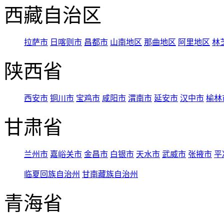
西藏自治区
拉萨市
日喀则市
昌都市
山南地区
那曲地区
阿里地区
林
陕西省
西安市
铜川市
宝鸡市
咸阳市
渭南市
延安市
汉中市
榆林
甘肃省
兰州市
嘉峪关市
金昌市
白银市
天水市
武威市
张掖市
平
临夏回族自治州
甘南藏族自治州
青海省