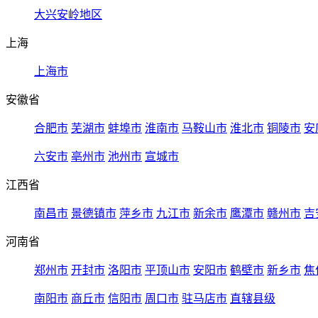
大兴安岭地区
上海
上海市
安徽省
合肥市
芜湖市
蚌埠市
淮南市
马鞍山市
淮北市
铜陵市
安
六安市
亳州市
池州市
宣城市
江西省
南昌市
景德镇市
萍乡市
九江市
新余市
鹰潭市
赣州市
吉
河南省
郑州市
开封市
洛阳市
平顶山市
安阳市
鹤壁市
新乡市
焦
南阳市
商丘市
信阳市
周口市
驻马店市
直辖县级