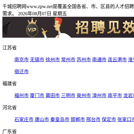
千城招聘网www.zpw.net是覆盖全国各省、市、区县的
需求。 2026年08月07日 星期五
江苏省
南京市
无锡市
徐州市
常州市
苏州市
南通市
连云港市
淮
宿迁市
福建省
福州市
厦门市
莆田市
三明市
泉州市
漳州市
南平市
龙岩
河北省
石家庄市
唐山市
秦皇岛市
邯郸市
邢台市
保定市
张家口
广东省