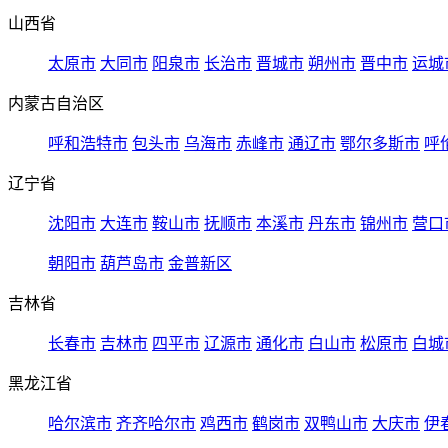
山西省
太原市
大同市
阳泉市
长治市
晋城市
朔州市
晋中市
运城
内蒙古自治区
呼和浩特市
包头市
乌海市
赤峰市
通辽市
鄂尔多斯市
呼
辽宁省
沈阳市
大连市
鞍山市
抚顺市
本溪市
丹东市
锦州市
营口
朝阳市
葫芦岛市
金普新区
吉林省
长春市
吉林市
四平市
辽源市
通化市
白山市
松原市
白城
黑龙江省
哈尔滨市
齐齐哈尔市
鸡西市
鹤岗市
双鸭山市
大庆市
伊