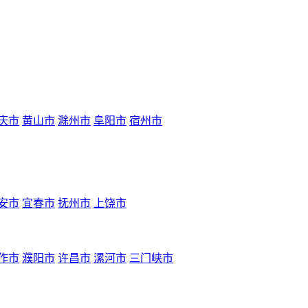
庆市
黄山市
滁州市
阜阳市
宿州市
安市
宜春市
抚州市
上饶市
作市
濮阳市
许昌市
漯河市
三门峡市