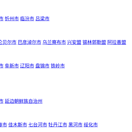
市
忻州市
临汾市
吕梁市
伦贝尔市
巴彦淖尔市
乌兰察布市
兴安盟
锡林郭勒盟
阿拉善盟
市
阜新市
辽阳市
盘锦市
铁岭市
市
延边朝鲜族自治州
春市
佳木斯市
七台河市
牡丹江市
黑河市
绥化市