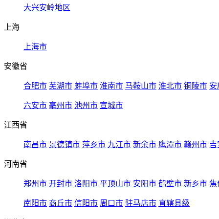
大兴安岭地区
上海
上海市
安徽省
合肥市
芜湖市
蚌埠市
淮南市
马鞍山市
淮北市
铜陵市
安
六安市
亳州市
池州市
宣城市
江西省
南昌市
景德镇市
萍乡市
九江市
新余市
鹰潭市
赣州市
吉
河南省
郑州市
开封市
洛阳市
平顶山市
安阳市
鹤壁市
新乡市
焦
南阳市
商丘市
信阳市
周口市
驻马店市
直辖县级