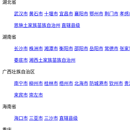
湖北省
武汉市
黄石市
十堰市
宜昌市
襄阳市
鄂州市
荆门市
孝感
恩施土家族苗族自治州
直辖县级
湖南省
长沙市
株洲市
湘潭市
衡阳市
邵阳市
岳阳市
常德市
张家
娄底市
湘西土家族苗族自治州
广西壮族自治区
南宁市
柳州市
桂林市
梧州市
北海市
防城港市
钦州市
贵
来宾市
崇左市
海南省
海口市
三亚市
三沙市
直辖县级
重庆