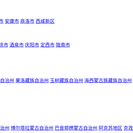
市
安康市
商洛市
西咸新区
凉市
酒泉市
庆阳市
定西市
陇南市
自治州
果洛藏族自治州
玉树藏族自治州
海西蒙古族藏族自治州
治州
博尔塔拉蒙古自治州
巴音郭楞蒙古自治州
阿克苏地区
克孜