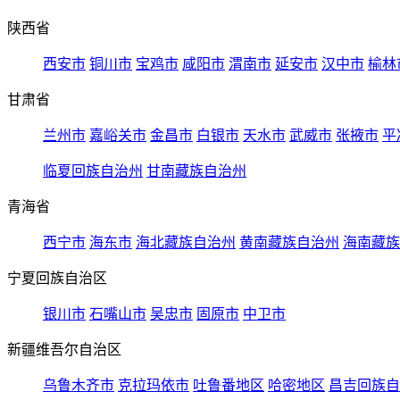
陕西省
西安市
铜川市
宝鸡市
咸阳市
渭南市
延安市
汉中市
榆林
甘肃省
兰州市
嘉峪关市
金昌市
白银市
天水市
武威市
张掖市
平
临夏回族自治州
甘南藏族自治州
青海省
西宁市
海东市
海北藏族自治州
黄南藏族自治州
海南藏族
宁夏回族自治区
银川市
石嘴山市
吴忠市
固原市
中卫市
新疆维吾尔自治区
乌鲁木齐市
克拉玛依市
吐鲁番地区
哈密地区
昌吉回族自