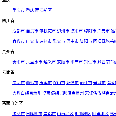
重庆市
重庆
两江新区
四川省
成都市
自贡市
攀枝花市
泸州市
德阳市
绵阳市
广元市
遂
宜宾市
广安市
达州市
雅安市
巴中市
资阳市
阿坝藏族羌
贵州省
贵阳市
六盘水市
遵义市
安顺市
毕节市
铜仁市
黔西南布
云南省
昆明市
曲靖市
玉溪市
保山市
昭通市
丽江市
普洱市
临沧
大理白族自治州
德宏傣族景颇族自治州
怒江傈僳族自治
西藏自治区
拉萨市
日喀则市
昌都市
山南地区
那曲地区
阿里地区
林