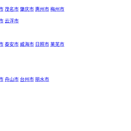
市
茂名市
肇庆市
惠州市
梅州市
市
云浮市
市
泰安市
威海市
日照市
莱芜市
市
舟山市
台州市
丽水市