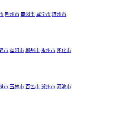
市
荆州市
黄冈市
咸宁市
随州市
界市
益阳市
郴州市
永州市
怀化市
港市
玉林市
百色市
贺州市
河池市