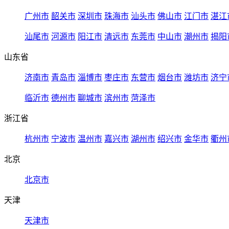
广州市
韶关市
深圳市
珠海市
汕头市
佛山市
江门市
湛江
汕尾市
河源市
阳江市
清远市
东莞市
中山市
潮州市
揭阳
山东省
济南市
青岛市
淄博市
枣庄市
东营市
烟台市
潍坊市
济宁
临沂市
德州市
聊城市
滨州市
菏泽市
浙江省
杭州市
宁波市
温州市
嘉兴市
湖州市
绍兴市
金华市
衢州
北京
北京市
天津
天津市