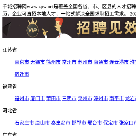
千城招聘网www.zpw.net是覆盖全国各省、市、区县的人
历，企业可直招本地人才，一站式解决全国求职招工需求。 2026
江苏省
南京市
无锡市
徐州市
常州市
苏州市
南通市
连云港市
淮
宿迁市
福建省
福州市
厦门市
莆田市
三明市
泉州市
漳州市
南平市
龙岩
河北省
石家庄市
唐山市
秦皇岛市
邯郸市
邢台市
保定市
张家口
广东省