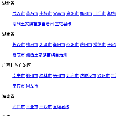
湖北省
武汉市
黄石市
十堰市
宜昌市
襄阳市
鄂州市
荆门市
孝感
恩施土家族苗族自治州
直辖县级
湖南省
长沙市
株洲市
湘潭市
衡阳市
邵阳市
岳阳市
常德市
张家
娄底市
湘西土家族苗族自治州
广西壮族自治区
南宁市
柳州市
桂林市
梧州市
北海市
防城港市
钦州市
贵
来宾市
崇左市
海南省
海口市
三亚市
三沙市
直辖县级