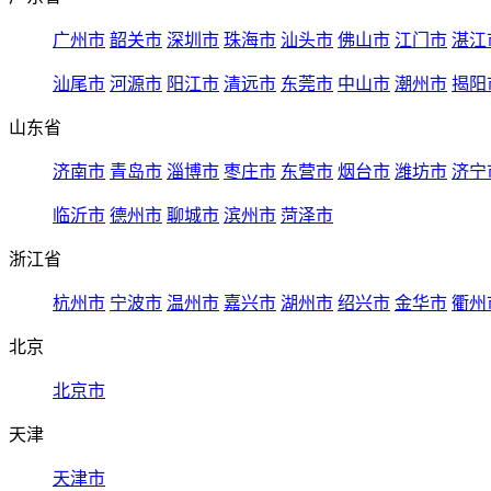
广州市
韶关市
深圳市
珠海市
汕头市
佛山市
江门市
湛江
汕尾市
河源市
阳江市
清远市
东莞市
中山市
潮州市
揭阳
山东省
济南市
青岛市
淄博市
枣庄市
东营市
烟台市
潍坊市
济宁
临沂市
德州市
聊城市
滨州市
菏泽市
浙江省
杭州市
宁波市
温州市
嘉兴市
湖州市
绍兴市
金华市
衢州
北京
北京市
天津
天津市