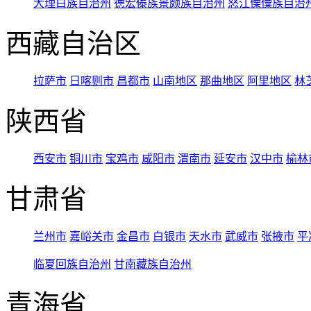
大理白族自治州
德宏傣族景颇族自治州
怒江傈僳族自治
西藏自治区
拉萨市
日喀则市
昌都市
山南地区
那曲地区
阿里地区
林
陕西省
西安市
铜川市
宝鸡市
咸阳市
渭南市
延安市
汉中市
榆林
甘肃省
兰州市
嘉峪关市
金昌市
白银市
天水市
武威市
张掖市
平
临夏回族自治州
甘南藏族自治州
青海省