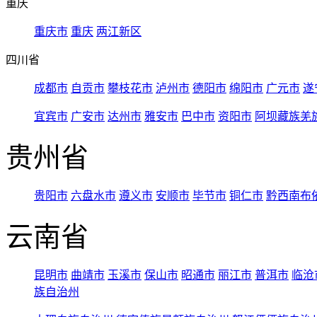
重庆
重庆市
重庆
两江新区
四川省
成都市
自贡市
攀枝花市
泸州市
德阳市
绵阳市
广元市
遂
宜宾市
广安市
达州市
雅安市
巴中市
资阳市
阿坝藏族羌
贵州省
贵阳市
六盘水市
遵义市
安顺市
毕节市
铜仁市
黔西南布
云南省
昆明市
曲靖市
玉溪市
保山市
昭通市
丽江市
普洱市
临沧
族自治州