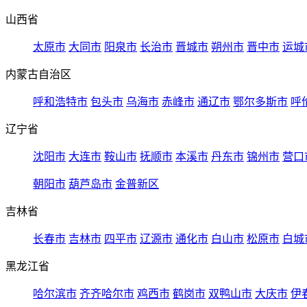
山西省
太原市
大同市
阳泉市
长治市
晋城市
朔州市
晋中市
运城
内蒙古自治区
呼和浩特市
包头市
乌海市
赤峰市
通辽市
鄂尔多斯市
呼
辽宁省
沈阳市
大连市
鞍山市
抚顺市
本溪市
丹东市
锦州市
营口
朝阳市
葫芦岛市
金普新区
吉林省
长春市
吉林市
四平市
辽源市
通化市
白山市
松原市
白城
黑龙江省
哈尔滨市
齐齐哈尔市
鸡西市
鹤岗市
双鸭山市
大庆市
伊