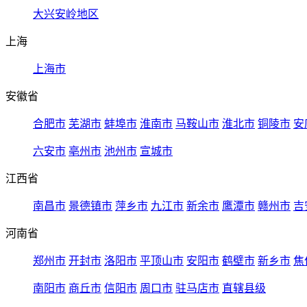
大兴安岭地区
上海
上海市
安徽省
合肥市
芜湖市
蚌埠市
淮南市
马鞍山市
淮北市
铜陵市
安
六安市
亳州市
池州市
宣城市
江西省
南昌市
景德镇市
萍乡市
九江市
新余市
鹰潭市
赣州市
吉
河南省
郑州市
开封市
洛阳市
平顶山市
安阳市
鹤壁市
新乡市
焦
南阳市
商丘市
信阳市
周口市
驻马店市
直辖县级