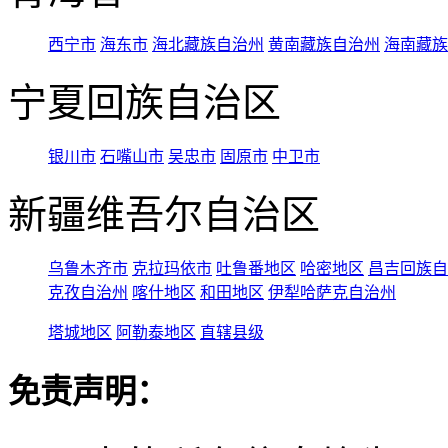
西宁市
海东市
海北藏族自治州
黄南藏族自治州
海南藏族
宁夏回族自治区
银川市
石嘴山市
吴忠市
固原市
中卫市
新疆维吾尔自治区
乌鲁木齐市
克拉玛依市
吐鲁番地区
哈密地区
昌吉回族自
克孜自治州
喀什地区
和田地区
伊犁哈萨克自治州
塔城地区
阿勒泰地区
直辖县级
免责声明：