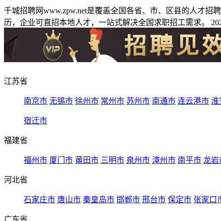
千城招聘网www.zpw.net是覆盖全国各省、市、区县的人
历，企业可直招本地人才，一站式解决全国求职招工需求。 2026
江苏省
南京市
无锡市
徐州市
常州市
苏州市
南通市
连云港市
淮
宿迁市
福建省
福州市
厦门市
莆田市
三明市
泉州市
漳州市
南平市
龙岩
河北省
石家庄市
唐山市
秦皇岛市
邯郸市
邢台市
保定市
张家口
广东省