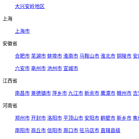
大兴安岭地区
上海
上海市
安徽省
合肥市
芜湖市
蚌埠市
淮南市
马鞍山市
淮北市
铜陵市
安
六安市
亳州市
池州市
宣城市
江西省
南昌市
景德镇市
萍乡市
九江市
新余市
鹰潭市
赣州市
吉
河南省
郑州市
开封市
洛阳市
平顶山市
安阳市
鹤壁市
新乡市
焦
南阳市
商丘市
信阳市
周口市
驻马店市
直辖县级