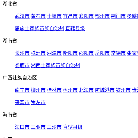
湖北省
武汉市
黄石市
十堰市
宜昌市
襄阳市
鄂州市
荆门市
孝感
恩施土家族苗族自治州
直辖县级
湖南省
长沙市
株洲市
湘潭市
衡阳市
邵阳市
岳阳市
常德市
张家
娄底市
湘西土家族苗族自治州
广西壮族自治区
南宁市
柳州市
桂林市
梧州市
北海市
防城港市
钦州市
贵
来宾市
崇左市
海南省
海口市
三亚市
三沙市
直辖县级