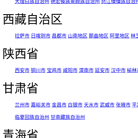
大理白族自治州
德宏傣族景颇族自治州
怒江傈僳族自治
西藏自治区
拉萨市
日喀则市
昌都市
山南地区
那曲地区
阿里地区
林
陕西省
西安市
铜川市
宝鸡市
咸阳市
渭南市
延安市
汉中市
榆林
甘肃省
兰州市
嘉峪关市
金昌市
白银市
天水市
武威市
张掖市
平
临夏回族自治州
甘南藏族自治州
青海省