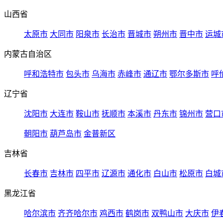
山西省
太原市
大同市
阳泉市
长治市
晋城市
朔州市
晋中市
运城
内蒙古自治区
呼和浩特市
包头市
乌海市
赤峰市
通辽市
鄂尔多斯市
呼
辽宁省
沈阳市
大连市
鞍山市
抚顺市
本溪市
丹东市
锦州市
营口
朝阳市
葫芦岛市
金普新区
吉林省
长春市
吉林市
四平市
辽源市
通化市
白山市
松原市
白城
黑龙江省
哈尔滨市
齐齐哈尔市
鸡西市
鹤岗市
双鸭山市
大庆市
伊