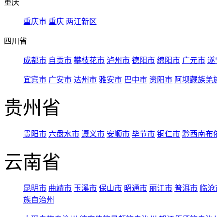
重庆
重庆市
重庆
两江新区
四川省
成都市
自贡市
攀枝花市
泸州市
德阳市
绵阳市
广元市
遂
宜宾市
广安市
达州市
雅安市
巴中市
资阳市
阿坝藏族羌
贵州省
贵阳市
六盘水市
遵义市
安顺市
毕节市
铜仁市
黔西南布
云南省
昆明市
曲靖市
玉溪市
保山市
昭通市
丽江市
普洱市
临沧
族自治州