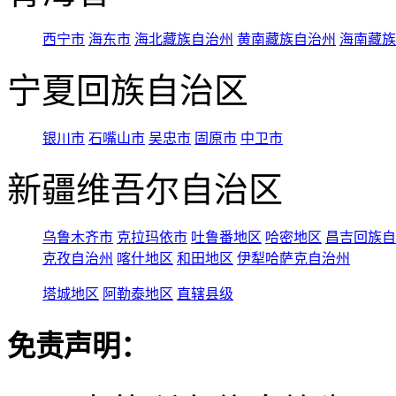
西宁市
海东市
海北藏族自治州
黄南藏族自治州
海南藏族
宁夏回族自治区
银川市
石嘴山市
吴忠市
固原市
中卫市
新疆维吾尔自治区
乌鲁木齐市
克拉玛依市
吐鲁番地区
哈密地区
昌吉回族自
克孜自治州
喀什地区
和田地区
伊犁哈萨克自治州
塔城地区
阿勒泰地区
直辖县级
免责声明：