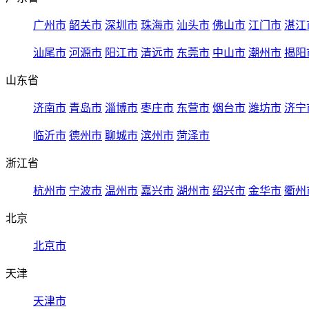
广州市
韶关市
深圳市
珠海市
汕头市
佛山市
江门市
湛江
汕尾市
河源市
阳江市
清远市
东莞市
中山市
潮州市
揭阳
山东省
济南市
青岛市
淄博市
枣庄市
东营市
烟台市
潍坊市
济宁
临沂市
德州市
聊城市
滨州市
菏泽市
浙江省
杭州市
宁波市
温州市
嘉兴市
湖州市
绍兴市
金华市
衢州
北京
北京市
天津
天津市