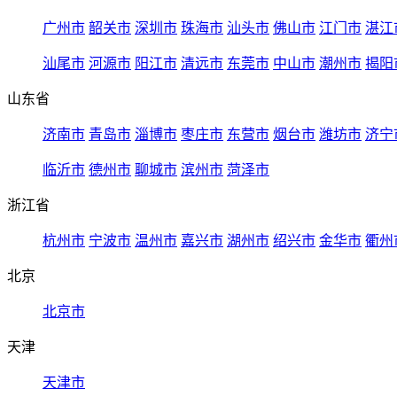
广州市
韶关市
深圳市
珠海市
汕头市
佛山市
江门市
湛江
汕尾市
河源市
阳江市
清远市
东莞市
中山市
潮州市
揭阳
山东省
济南市
青岛市
淄博市
枣庄市
东营市
烟台市
潍坊市
济宁
临沂市
德州市
聊城市
滨州市
菏泽市
浙江省
杭州市
宁波市
温州市
嘉兴市
湖州市
绍兴市
金华市
衢州
北京
北京市
天津
天津市