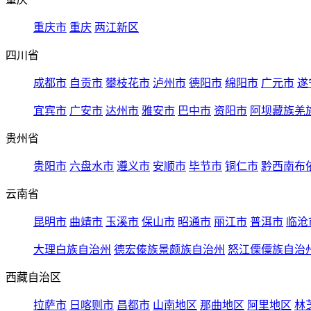
重庆市
重庆
两江新区
四川省
成都市
自贡市
攀枝花市
泸州市
德阳市
绵阳市
广元市
遂
宜宾市
广安市
达州市
雅安市
巴中市
资阳市
阿坝藏族羌
贵州省
贵阳市
六盘水市
遵义市
安顺市
毕节市
铜仁市
黔西南布
云南省
昆明市
曲靖市
玉溪市
保山市
昭通市
丽江市
普洱市
临沧
大理白族自治州
德宏傣族景颇族自治州
怒江傈僳族自治
西藏自治区
拉萨市
日喀则市
昌都市
山南地区
那曲地区
阿里地区
林