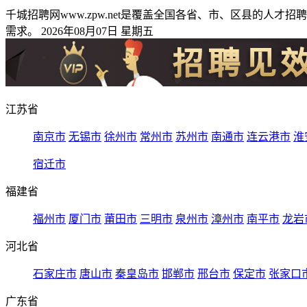
千城招聘网www.zpw.net是覆盖全国各省、市、区县的
需求。 2026年08月07日 星期五
江苏省
南京市
无锡市
徐州市
常州市
苏州市
南通市
连云港市
淮
宿迁市
福建省
福州市
厦门市
莆田市
三明市
泉州市
漳州市
南平市
龙岩
河北省
石家庄市
唐山市
秦皇岛市
邯郸市
邢台市
保定市
张家口
广东省