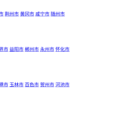
市
荆州市
黄冈市
咸宁市
随州市
界市
益阳市
郴州市
永州市
怀化市
港市
玉林市
百色市
贺州市
河池市