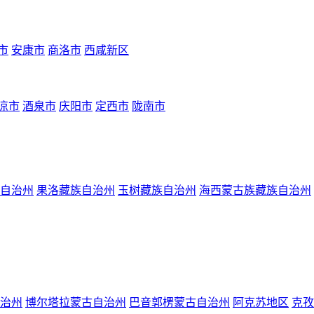
市
安康市
商洛市
西咸新区
凉市
酒泉市
庆阳市
定西市
陇南市
自治州
果洛藏族自治州
玉树藏族自治州
海西蒙古族藏族自治州
治州
博尔塔拉蒙古自治州
巴音郭楞蒙古自治州
阿克苏地区
克孜