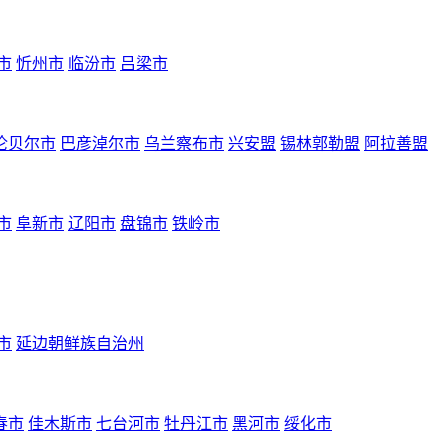
市
忻州市
临汾市
吕梁市
伦贝尔市
巴彦淖尔市
乌兰察布市
兴安盟
锡林郭勒盟
阿拉善盟
市
阜新市
辽阳市
盘锦市
铁岭市
市
延边朝鲜族自治州
春市
佳木斯市
七台河市
牡丹江市
黑河市
绥化市