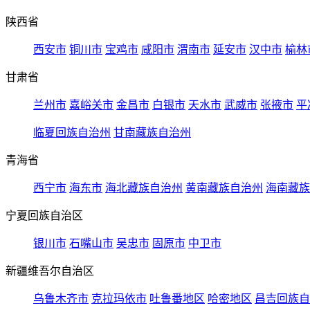
陕西省
西安市
铜川市
宝鸡市
咸阳市
渭南市
延安市
汉中市
榆林
甘肃省
兰州市
嘉峪关市
金昌市
白银市
天水市
武威市
张掖市
平
临夏回族自治州
甘南藏族自治州
青海省
西宁市
海东市
海北藏族自治州
黄南藏族自治州
海南藏族
宁夏回族自治区
银川市
石嘴山市
吴忠市
固原市
中卫市
新疆维吾尔自治区
乌鲁木齐市
克拉玛依市
吐鲁番地区
哈密地区
昌吉回族自