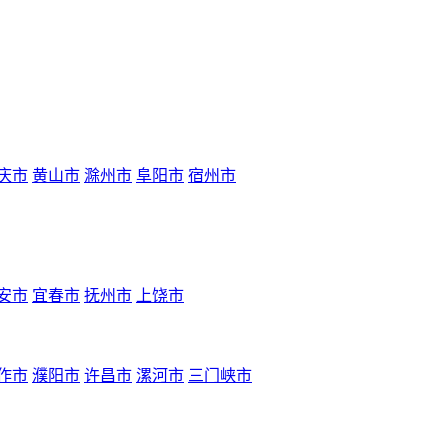
庆市
黄山市
滁州市
阜阳市
宿州市
安市
宜春市
抚州市
上饶市
作市
濮阳市
许昌市
漯河市
三门峡市