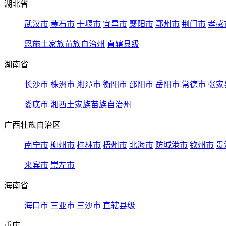
湖北省
武汉市
黄石市
十堰市
宜昌市
襄阳市
鄂州市
荆门市
孝感
恩施土家族苗族自治州
直辖县级
湖南省
长沙市
株洲市
湘潭市
衡阳市
邵阳市
岳阳市
常德市
张家
娄底市
湘西土家族苗族自治州
广西壮族自治区
南宁市
柳州市
桂林市
梧州市
北海市
防城港市
钦州市
贵
来宾市
崇左市
海南省
海口市
三亚市
三沙市
直辖县级
重庆