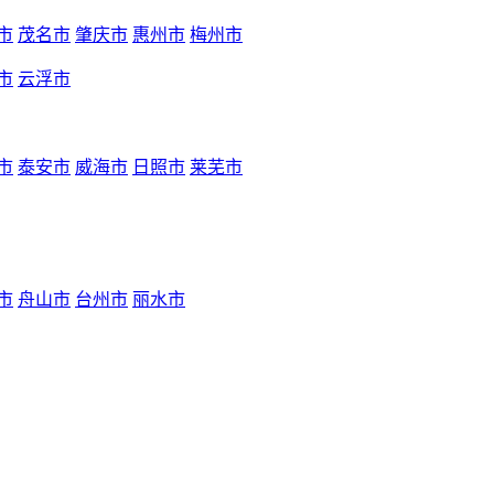
市
茂名市
肇庆市
惠州市
梅州市
市
云浮市
市
泰安市
威海市
日照市
莱芜市
市
舟山市
台州市
丽水市