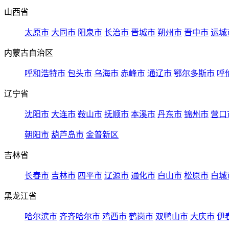
山西省
太原市
大同市
阳泉市
长治市
晋城市
朔州市
晋中市
运城
内蒙古自治区
呼和浩特市
包头市
乌海市
赤峰市
通辽市
鄂尔多斯市
呼
辽宁省
沈阳市
大连市
鞍山市
抚顺市
本溪市
丹东市
锦州市
营口
朝阳市
葫芦岛市
金普新区
吉林省
长春市
吉林市
四平市
辽源市
通化市
白山市
松原市
白城
黑龙江省
哈尔滨市
齐齐哈尔市
鸡西市
鹤岗市
双鸭山市
大庆市
伊