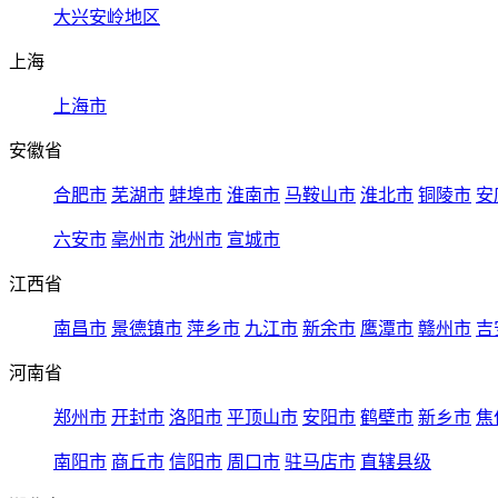
大兴安岭地区
上海
上海市
安徽省
合肥市
芜湖市
蚌埠市
淮南市
马鞍山市
淮北市
铜陵市
安
六安市
亳州市
池州市
宣城市
江西省
南昌市
景德镇市
萍乡市
九江市
新余市
鹰潭市
赣州市
吉
河南省
郑州市
开封市
洛阳市
平顶山市
安阳市
鹤壁市
新乡市
焦
南阳市
商丘市
信阳市
周口市
驻马店市
直辖县级