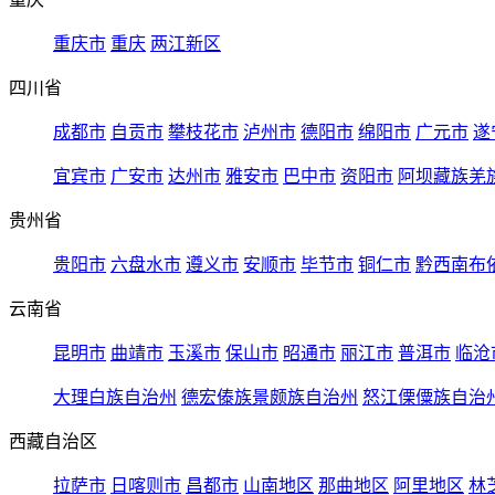
重庆市
重庆
两江新区
四川省
成都市
自贡市
攀枝花市
泸州市
德阳市
绵阳市
广元市
遂
宜宾市
广安市
达州市
雅安市
巴中市
资阳市
阿坝藏族羌
贵州省
贵阳市
六盘水市
遵义市
安顺市
毕节市
铜仁市
黔西南布
云南省
昆明市
曲靖市
玉溪市
保山市
昭通市
丽江市
普洱市
临沧
大理白族自治州
德宏傣族景颇族自治州
怒江傈僳族自治
西藏自治区
拉萨市
日喀则市
昌都市
山南地区
那曲地区
阿里地区
林