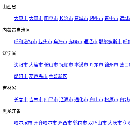
山西省
太原市
大同市
阳泉市
长治市
晋城市
朔州市
晋中市
运城
内蒙古自治区
呼和浩特市
包头市
乌海市
赤峰市
通辽市
鄂尔多斯市
呼
辽宁省
沈阳市
大连市
鞍山市
抚顺市
本溪市
丹东市
锦州市
营口
朝阳市
葫芦岛市
金普新区
吉林省
长春市
吉林市
四平市
辽源市
通化市
白山市
松原市
白城
黑龙江省
哈尔滨市
齐齐哈尔市
鸡西市
鹤岗市
双鸭山市
大庆市
伊