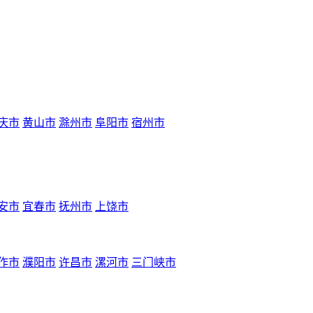
庆市
黄山市
滁州市
阜阳市
宿州市
安市
宜春市
抚州市
上饶市
作市
濮阳市
许昌市
漯河市
三门峡市