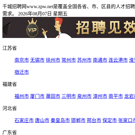
千城招聘网www.zpw.net是覆盖全国各省、市、区县的
需求。 2026年08月07日 星期五
江苏省
南京市
无锡市
徐州市
常州市
苏州市
南通市
连云港市
淮
宿迁市
福建省
福州市
厦门市
莆田市
三明市
泉州市
漳州市
南平市
龙岩
河北省
石家庄市
唐山市
秦皇岛市
邯郸市
邢台市
保定市
张家口
广东省