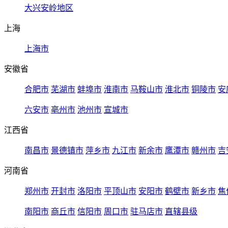
大兴安岭地区
上海
上海市
安徽省
合肥市
芜湖市
蚌埠市
淮南市
马鞍山市
淮北市
铜陵市
安
六安市
亳州市
池州市
宣城市
江西省
南昌市
景德镇市
萍乡市
九江市
新余市
鹰潭市
赣州市
吉
河南省
郑州市
开封市
洛阳市
平顶山市
安阳市
鹤壁市
新乡市
焦
南阳市
商丘市
信阳市
周口市
驻马店市
直辖县级