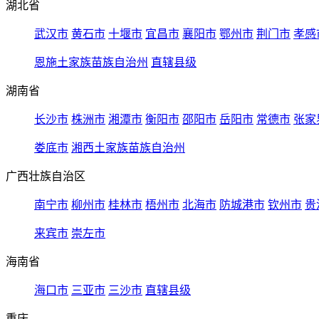
湖北省
武汉市
黄石市
十堰市
宜昌市
襄阳市
鄂州市
荆门市
孝感
恩施土家族苗族自治州
直辖县级
湖南省
长沙市
株洲市
湘潭市
衡阳市
邵阳市
岳阳市
常德市
张家
娄底市
湘西土家族苗族自治州
广西壮族自治区
南宁市
柳州市
桂林市
梧州市
北海市
防城港市
钦州市
贵
来宾市
崇左市
海南省
海口市
三亚市
三沙市
直辖县级
重庆