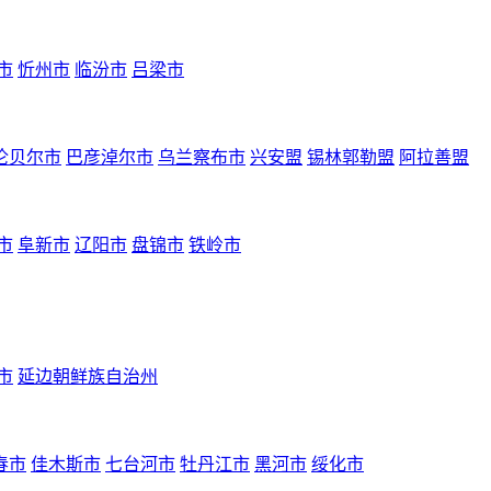
市
忻州市
临汾市
吕梁市
伦贝尔市
巴彦淖尔市
乌兰察布市
兴安盟
锡林郭勒盟
阿拉善盟
市
阜新市
辽阳市
盘锦市
铁岭市
市
延边朝鲜族自治州
春市
佳木斯市
七台河市
牡丹江市
黑河市
绥化市