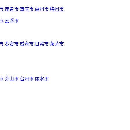
市
茂名市
肇庆市
惠州市
梅州市
市
云浮市
市
泰安市
威海市
日照市
莱芜市
市
舟山市
台州市
丽水市