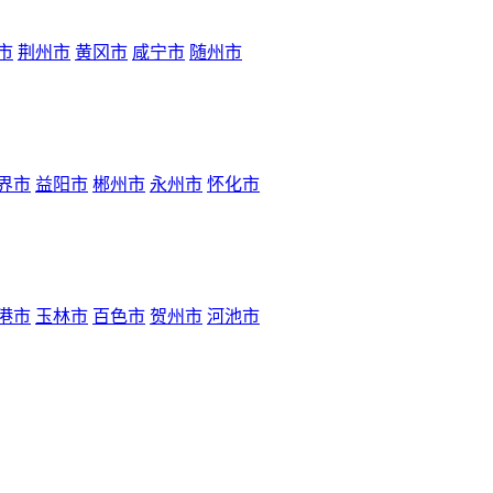
市
荆州市
黄冈市
咸宁市
随州市
界市
益阳市
郴州市
永州市
怀化市
港市
玉林市
百色市
贺州市
河池市