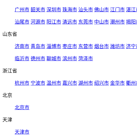
广州市
韶关市
深圳市
珠海市
汕头市
佛山市
江门市
湛江
汕尾市
河源市
阳江市
清远市
东莞市
中山市
潮州市
揭阳
山东省
济南市
青岛市
淄博市
枣庄市
东营市
烟台市
潍坊市
济宁
临沂市
德州市
聊城市
滨州市
菏泽市
浙江省
杭州市
宁波市
温州市
嘉兴市
湖州市
绍兴市
金华市
衢州
北京
北京市
天津
天津市