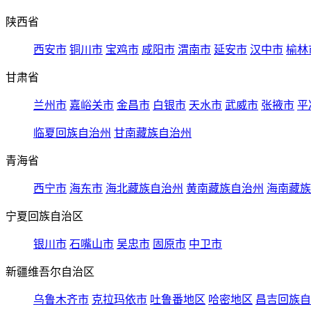
陕西省
西安市
铜川市
宝鸡市
咸阳市
渭南市
延安市
汉中市
榆林
甘肃省
兰州市
嘉峪关市
金昌市
白银市
天水市
武威市
张掖市
平
临夏回族自治州
甘南藏族自治州
青海省
西宁市
海东市
海北藏族自治州
黄南藏族自治州
海南藏族
宁夏回族自治区
银川市
石嘴山市
吴忠市
固原市
中卫市
新疆维吾尔自治区
乌鲁木齐市
克拉玛依市
吐鲁番地区
哈密地区
昌吉回族自