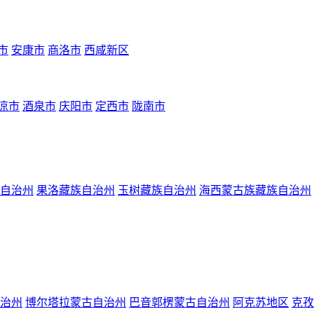
市
安康市
商洛市
西咸新区
凉市
酒泉市
庆阳市
定西市
陇南市
自治州
果洛藏族自治州
玉树藏族自治州
海西蒙古族藏族自治州
治州
博尔塔拉蒙古自治州
巴音郭楞蒙古自治州
阿克苏地区
克孜