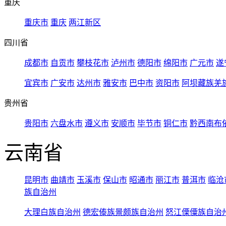
重庆
重庆市
重庆
两江新区
四川省
成都市
自贡市
攀枝花市
泸州市
德阳市
绵阳市
广元市
遂
宜宾市
广安市
达州市
雅安市
巴中市
资阳市
阿坝藏族羌
贵州省
贵阳市
六盘水市
遵义市
安顺市
毕节市
铜仁市
黔西南布
云南省
昆明市
曲靖市
玉溪市
保山市
昭通市
丽江市
普洱市
临沧
族自治州
大理白族自治州
德宏傣族景颇族自治州
怒江傈僳族自治