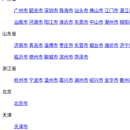
广州市
韶关市
深圳市
珠海市
汕头市
佛山市
江门市
湛江
汕尾市
河源市
阳江市
清远市
东莞市
中山市
潮州市
揭阳
山东省
济南市
青岛市
淄博市
枣庄市
东营市
烟台市
潍坊市
济宁
临沂市
德州市
聊城市
滨州市
菏泽市
浙江省
杭州市
宁波市
温州市
嘉兴市
湖州市
绍兴市
金华市
衢州
北京
北京市
天津
天津市