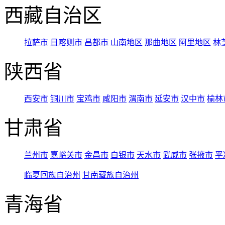
西藏自治区
拉萨市
日喀则市
昌都市
山南地区
那曲地区
阿里地区
林
陕西省
西安市
铜川市
宝鸡市
咸阳市
渭南市
延安市
汉中市
榆林
甘肃省
兰州市
嘉峪关市
金昌市
白银市
天水市
武威市
张掖市
平
临夏回族自治州
甘南藏族自治州
青海省