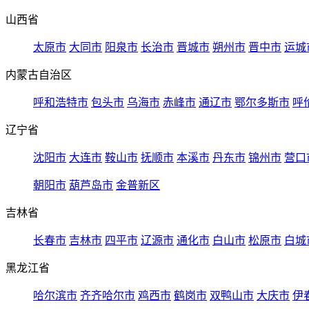
山西省
太原市
大同市
阳泉市
长治市
晋城市
朔州市
晋中市
运城
内蒙古自治区
呼和浩特市
包头市
乌海市
赤峰市
通辽市
鄂尔多斯市
呼
辽宁省
沈阳市
大连市
鞍山市
抚顺市
本溪市
丹东市
锦州市
营口
朝阳市
葫芦岛市
金普新区
吉林省
长春市
吉林市
四平市
辽源市
通化市
白山市
松原市
白城
黑龙江省
哈尔滨市
齐齐哈尔市
鸡西市
鹤岗市
双鸭山市
大庆市
伊