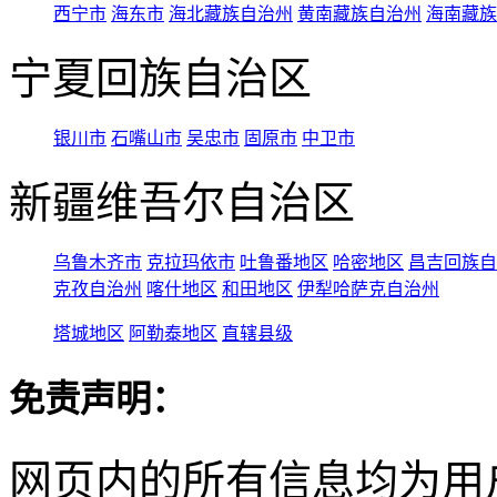
西宁市
海东市
海北藏族自治州
黄南藏族自治州
海南藏族
宁夏回族自治区
银川市
石嘴山市
吴忠市
固原市
中卫市
新疆维吾尔自治区
乌鲁木齐市
克拉玛依市
吐鲁番地区
哈密地区
昌吉回族自
克孜自治州
喀什地区
和田地区
伊犁哈萨克自治州
塔城地区
阿勒泰地区
直辖县级
免责声明：
网页内的所有信息均为用