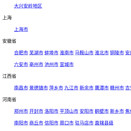
大兴安岭地区
上海
上海市
安徽省
合肥市
芜湖市
蚌埠市
淮南市
马鞍山市
淮北市
铜陵市
安
六安市
亳州市
池州市
宣城市
江西省
南昌市
景德镇市
萍乡市
九江市
新余市
鹰潭市
赣州市
吉
河南省
郑州市
开封市
洛阳市
平顶山市
安阳市
鹤壁市
新乡市
焦
南阳市
商丘市
信阳市
周口市
驻马店市
直辖县级