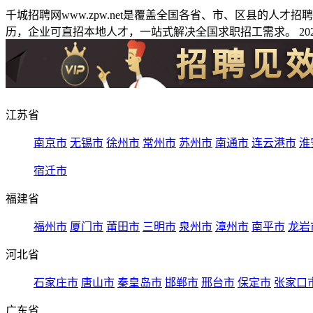
千城招聘网www.zpw.net是覆盖全国各省、市、区县的人
历，企业可直招本地人才，一站式解决全国求职招工需求。 2026
江苏省
南京市
无锡市
徐州市
常州市
苏州市
南通市
连云港市
淮
宿迁市
福建省
福州市
厦门市
莆田市
三明市
泉州市
漳州市
南平市
龙岩
河北省
石家庄市
唐山市
秦皇岛市
邯郸市
邢台市
保定市
张家口
广东省