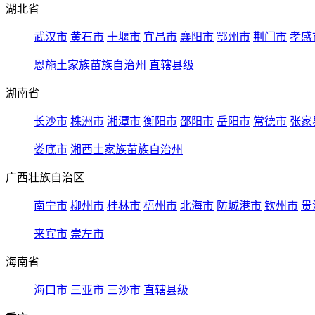
湖北省
武汉市
黄石市
十堰市
宜昌市
襄阳市
鄂州市
荆门市
孝感
恩施土家族苗族自治州
直辖县级
湖南省
长沙市
株洲市
湘潭市
衡阳市
邵阳市
岳阳市
常德市
张家
娄底市
湘西土家族苗族自治州
广西壮族自治区
南宁市
柳州市
桂林市
梧州市
北海市
防城港市
钦州市
贵
来宾市
崇左市
海南省
海口市
三亚市
三沙市
直辖县级